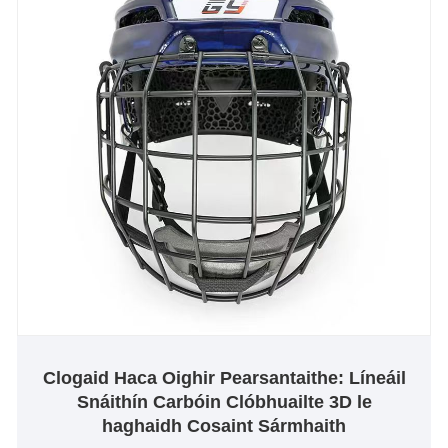
Clogaid Haca Oighir Pearsantaithe: Líneáil
Snáithín Carbóin Clóbhuailte 3D le
haghaidh Cosaint Sármhaith