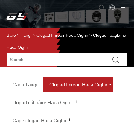
Baile
>
Táirgí
>
Clogad Imreoir Haca Oighir
> Clogad Teaglama
Haca Oighir
Gach Táirgí
Clogad Imreoir Haca Oighir
clogad cúl báire Haca Oighir
Cage clogad Haca Oighir