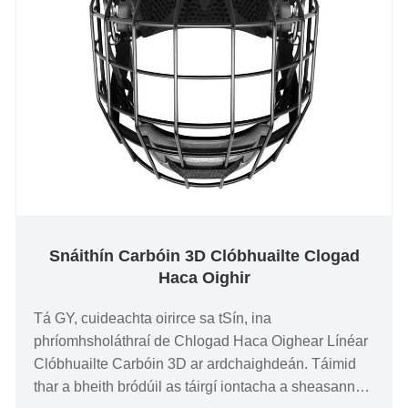
Snáithín Carbóin 3D Clóbhuailte Clogad
Haca Oighir
Tá GY, cuideachta oirirce sa tSín, ina
phríomhsholáthraí de Chlogad Haca Oighear Línéar
Clóbhuailte Carbóin 3D ar ardchaighdeán. Táimid
thar a bheith bródúil as táirgí iontacha a sheasann