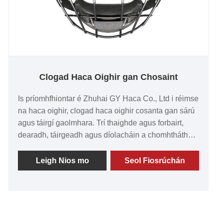
Clogad Haca Oighir gan Chosaint
Is príomhfhiontar é Zhuhai GY Haca Co., Ltd i réimse
na haca oighir, clogad haca oighir cosanta gan sárú
agus táirgí gaolmhara. Trí thaighde agus forbairt,
dearadh, táirgeadh agus díolacháin a chomhtháthú
gan uaim, tá ár gcuideachta tiomanta go hiomlán do
phacáiste seirbhíse gairmiúla aon-stad cuimsitheach
Leigh Nios mo
Seol Fiosrúchán
a sholáthar do chustaiméirí ó dhearadh múnla go
táirgeadh agus tacaíocht iar-díolacháin.