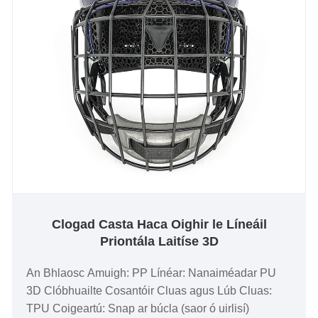
Clogad Casta Haca Oighir le Líneáil
Priontála Laitíse 3D
An Bhlaosc Amuigh: PP Línéar: Nanaiméadar PU
3D Clóbhuailte Cosantóir Cluas agus Lúb Cluas:
TPU Coigeartú: Snap ar búcla (saor ó uirlisí)