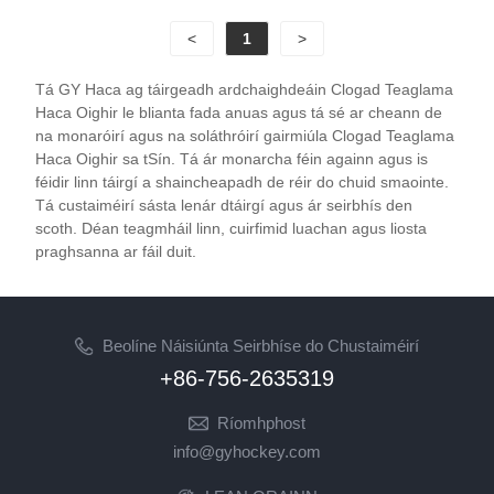
<
1
>
Tá GY Haca ag táirgeadh ardchaighdeáin Clogad Teaglama
Haca Oighir le blianta fada anuas agus tá sé ar cheann de
na monaróirí agus na soláthróirí gairmiúla Clogad Teaglama
Haca Oighir sa tSín. Tá ár monarcha féin againn agus is
féidir linn táirgí a shaincheapadh de réir do chuid smaointe.
Tá custaiméirí sásta lenár dtáirgí agus ár seirbhís den
scoth. Déan teagmháil linn, cuirfimid luachan agus liosta
praghsanna ar fáil duit.
Beolíne Náisiúnta Seirbhíse do Chustaiméirí
+86-756-2635319
Ríomhphost
info@gyhockey.com