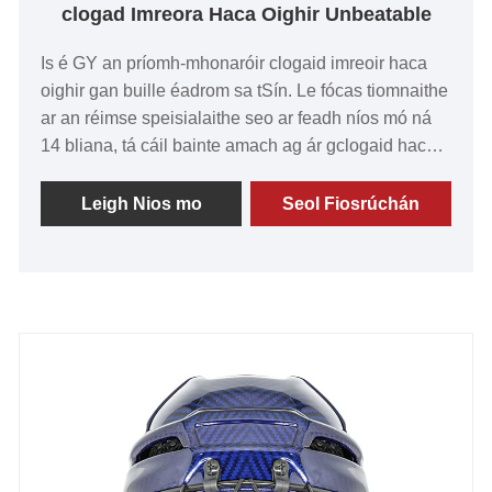
clogad Imreora Haca Oighir Unbeatable
Is é GY an príomh-mhonaróir clogaid imreoir haca
oighir gan buille éadrom sa tSín. Le fócas tiomnaithe
ar an réimse speisialaithe seo ar feadh níos mó ná
14 bliana, tá cáil bainte amach ag ár gclogaid haca
oighir as luach den scoth, cáilíocht níos fearr,
teicneolaíocht táirgthe ceannródaíoch, agus
Leigh Nios mo
Seol Fiosrúchán
trealamh chun cinn. Tá meas ag custaiméirí sa
bhaile agus thar lear, táimid thar a bheith bródúil as
ár gcuid táirgí. Táimid ag súil le comhpháirtíocht
fhadtéarmach a bhunú leat sa todhchaí.