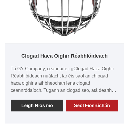
Clogad Haca Oighir Réabhlóideach
Tá GY Company, ceannaire i gClogad Haca Oighir
Réabhlóideach nuálach, tar éis saol an chlogad
haca oighir a athbheochan lena clogad
ceannródaíoch. Tugann an clogad seo, atá deartha
go beacht agus déanta as na hábhair is fearr, cosaint
agus compord gan sárú do lúthchleasaithe haca
Leigh Nios mo
Seol Fiosrúchán
oighir.