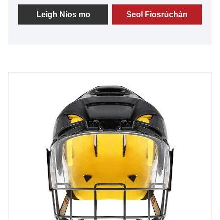
amach sa mhargadh a thairiscint. Aithnítear agus tá
ardmheas ar ár gclogaid imreoir haca oiriúnach
Leigh Nios mo
Seol Fiosrúchán
uilíoch. Tá cáil orthu as a luach gan sárú, a
gcáilíocht den scoth, a dteicneolaíocht táirgthe
úrscothach, agus an trealamh chun cinn. A
bhuíochas leis na gnéithe suntasacha seo, tá cáil
den scoth tuillte againn i measc custaiméirí sa bhaile
agus thar lear. Táimid ag tnúth leis an
bhféidearthacht comhpháirtíocht fhadtéarmach agus
comhthairbheach a thógáil leat sa todhchaí.