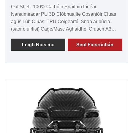
Out Shell: 100% Carbóin Snáithín Línéar:
Nanaiméadar PU 3D Clóbhuailte Cosantóir Cluas
agus Lúb Cluas: TPU Coigeartú: Snap ar búcla
(saor ó uirlisí) Cage/Masc Aghaidhe: Cruach A3
Cainníocht Ordú Íosta: 500 píosa
Leigh Nios mo
Seol Fiosrúchán