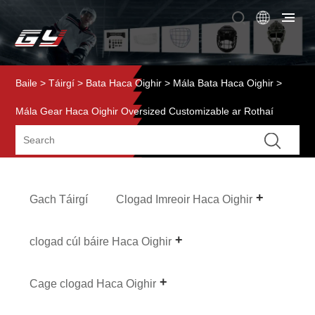
Baile
>
Táirgí
>
Bata Haca Oighir
>
Mála Bata Haca Oighir
>
Mála Gear Haca Oighir Oversized Customizable ar Rothaí
Gach Táirgí
Clogad Imreoir Haca Oighir
clogad cúl báire Haca Oighir
Cage clogad Haca Oighir