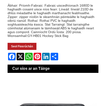
Ábhair: Príomh-Fabraic: Fabraic uiscedhíonach 1680D le
haghaidh cosaint uisce níos fearr. Líneáil: líneáil 210D de
dhlús méadaithe le haghaidh marthanacht feabhsaithe.
Zipper: zipper níolón le sleamhnán péinteáilte le haghaidh
oibriú rianúil. Rothaí: Rothaí PVC le haghaidh
soghluaisteachta éasca. Slat Tarraingt: Slat tarraingthe
cóimhiotal alúmanaim le láimhseáil ABS le haghaidh neart
agus compord. Cainníocht Ordú Íosta: 200 píosa.
Mionsamhail:GY-HB01 Hockey Stick Bag
Seol Fiosrúchán
Facebook
X
WhatsApp
Pinterest
LinkedIn
Share
Cur síos ar an Táirge