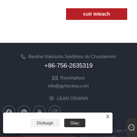
cuir isteach
Beolíne Náisiúnta Seirbhíse do Chustaiméirí
+86-756-2635319
Ríomhphost
info@gyhockey.com
LEAN ORAINN
X
Diúltaigh
Glac
Cóipcheart © 2023 Zhuhai GY Haca Co., Ltd. - An tSín Haca Visor Cage, Haca
Oighir Monarcha clogad cúl báire - Gach ceart ar cosaint