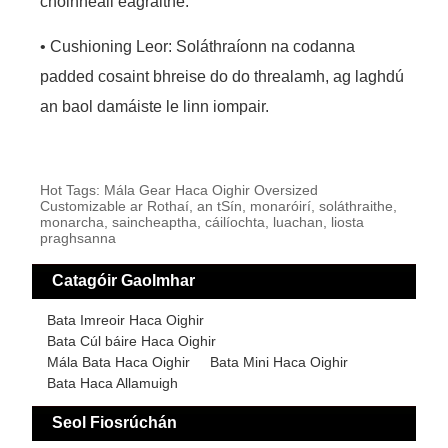
choinneáil eagraithe.
• Cushioning Leor: Soláthraíonn na codanna
padded cosaint bhreise do do threalamh, ag laghdú
an baol damáiste le linn iompair.
Hot Tags: Mála Gear Haca Oighir Oversized
Customizable ar Rothaí, an tSín, monaróirí, soláthraithe,
monarcha, saincheaptha, cáilíochta, luachan, liosta
praghsanna
Catagóir Gaolmhar
Bata Imreoir Haca Oighir
Bata Cúl báire Haca Oighir
Mála Bata Haca Oighir
Bata Mini Haca Oighir
Bata Haca Allamuigh
Seol Fiosrúchán