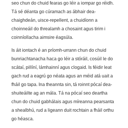
seo chun do chuid fearas go léir a iompar go réidh.
Tá sé déanta go cúramach as ábhair dea-
chaighdeán, uisce-repellent, a chuidíonn a
choinneáil do threalamh a chosaint agus tirim i
coinníollacha aimsire éagsúla.
Is áit iontach é an príomh-urrann chun do chuid
bunriachtanacha haca go léir a stóráil, cosúil le do
scátaí, pillíní, lámhainní agus clogaid. Is féidir leat
gach rud a eagrú go néata agus an méid atá uait a
fháil go tapa. Ina theannta sin, tá roinnt pócaí dea-
shuiteáilte ag an mála. Tá na pócaí seo deartha
chun do chuid gabhálais agus míreanna pearsanta
a shealbhú, rud a ligeann duit rochtain a fháil orthu
go héasca.