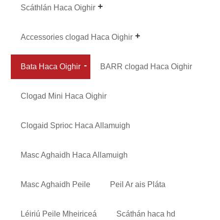
Scáthlán Haca Oighir
Accessories clogad Haca Oighir
Bata Haca Oighir
BARR clogad Haca Oighir
Clogad Mini Haca Oighir
Clogaid Sprioc Haca Allamuigh
Masc Aghaidh Haca Allamuigh
Masc Aghaidh Peile
Peil Ar ais Pláta
Léiriú Peile Mheiriceá
Scáthán haca hd