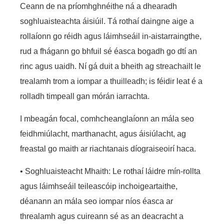
Ceann de na príomhghnéithe ná a dhearadh
soghluaisteachta áisiúil. Tá rothaí daingne aige a
rollaíonn go réidh agus láimhseáil in-aistarraingthe,
rud a fhágann go bhfuil sé éasca bogadh go dtí an
rinc agus uaidh. Ní gá duit a bheith ag streachailt le
trealamh trom a iompar a thuilleadh; is féidir leat é a
rolladh timpeall gan mórán iarrachta.
I mbeagán focal, comhcheanglaíonn an mála seo
feidhmiúlacht, marthanacht, agus áisiúlacht, ag
freastal go maith ar riachtanais díograiseoirí haca.
• Soghluaisteacht Mhaith: Le rothaí láidre mín-rollta
agus láimhseáil teileascóip inchoigeartaithe,
déanann an mála seo iompar níos éasca ar
threalamh agus cuireann sé as an deacracht a