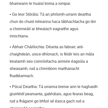
bhaineann le hualaí troma a iompar.
• Go leor Stórála: Tá an phríomh-urrann deartha
chun do chuid míreanna haca tábhachtacha go léir
a choinneáil ar bhealach eagraithe agus
inrochtana.
• Ábhair Cháilíochta: Déanta as fabraic ard-
chaighdeán, uisce-dhíonach, is féidir leis an mála
trealaimh seo coinníollacha aimsire éagsúla a
sheasamh, rud a chinntíonn marthanacht
fhadtéarmach.
• Pócaí Deartha: Tá urranna breise ann le haghaidh
giuirléidí pearsanta, gabhálais, agus fearas beag,
rud a fhágann go bhfuil sé éasca gach rud a