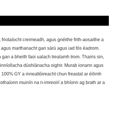
iotaíocht creimeadh, agus gnéithe frith-aosaithe a
art agus marthanacht gan sárú agus iad fós éadrom.
gan a bheith faoi ualach trealamh trom. Thairis sin,
oinníollacha dúshlánacha oighir. Murab ionann agus
n 100% GY a innealtóireacht chun freastal ar éilimh
hothaíonn muinín na n-imreoirí a bhíonn ag brath ar a