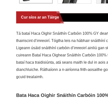
Cur síos ar an Táirge
Tá bataí Haca Oighir Snáithín Carbóin 100% GY dearth
thairiscint d’imreoirí. Tógtha leis na hábhair snáith
Ligeann úsáid snáithíní carbóin d’imreoirí ainliú gan 
cuireann Bataí Haca Oighear Snáithín Carbóin 100% fr
bataí haca traidisiúnta, atá seans maith le dul in aoi
dianchluiche. Ráthaíonn a n-airíonna frith-aosaithe go
gcuid trealaimh.
Bata Haca Oighir Snáithín Carbóin 10