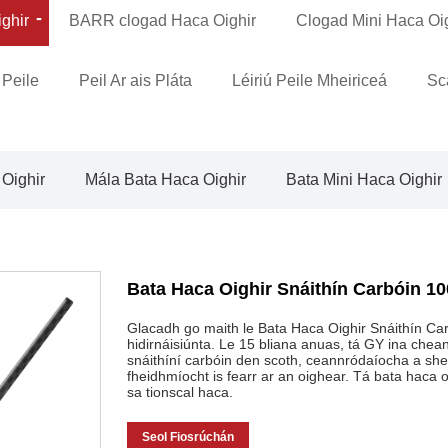
ghir
BARR clogad Haca Oighir
Clogad Mini Haca Oi
Peile
Peil Ar ais Pláta
Léiriú Peile Mheiriceá
Sc
 Oighir
Mála Bata Haca Oighir
Bata Mini Haca Oighir
Bata Haca Oighir Snáithín Carbóin 
Glacadh go maith le Bata Haca Oighir Snáithín C
hidirnáisiúnta. Le 15 bliana anuas, tá GY ina chean
snáithíní carbóin den scoth, ceannródaíocha a sh
fheidhmíocht is fearr ar an oighear. Tá bata haca o
sa tionscal haca.
Seol Fiosrúchán