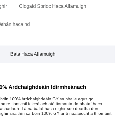
ghir
Clogaid Sprioc Haca Allamuigh
áthán haca hd
Bata Haca Allamuigh
100% Ardchaighdeáin Idirmheánach
arbóin 100% Ardchaighdeáin GY sa bhaile agus go
naire tionscail feiceálach atá tiomanta do bhataí haca
eachadadh. Tá na bataí haca oighir seo deartha don
ighir snáithín carbóin 100% GY ar tí nuálaíocht a thiomáint