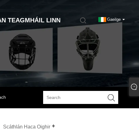
AN TEAGMHÁIL LINN
Gaeilge
ach
Scáthlán Haca Oighir