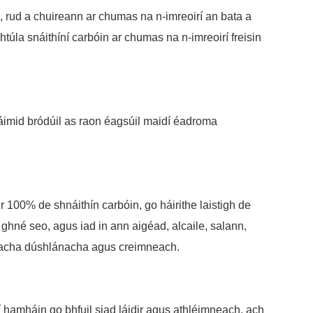
 rud a chuireann ar chumas na n-imreoirí an bata a
úla snáithíní carbóin ar chumas na n-imreoirí freisin
áimid bródúil as raon éagsúil maidí éadroma
r 100% de shnáithín carbóin, go háirithe laistigh de
a ghné seo, agus iad in ann aigéad, alcaile, salann,
ollacha dúshlánacha agus creimneach.
 hamháin go bhfuil siad láidir agus athléimneach, ach