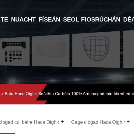
TE
NUACHT
FÍSEÁN
SEOL FIOSRÚCHÁN
DÉ
r
> Bata Haca Oighir Snáithín Carbóin 100% Ardchaighdeáin Idirmheán
clogad cúl báire Haca Oighir
Cage clogad Haca Oighir