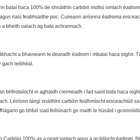
ann bataí haca 100% de shnáithín carbóin mothú iontach éadrom,
agus rialú feabhsaithe poc. Cuireann airíonna éadroma eisceacht
n a bheith ualach ag bata achrannach.
ábhacht a bhaineann le dearadh éadrom i mbataí haca oighir. T
r gach leibhéal.
an bhfriotaíocht in aghaidh creimeadh i fad saoil bata haca oighi
ch. Léiríonn táirgí snáithíní carbóin feidhmíocht eisceachtúil s
 fhágann go bhfuil siad feiliúnach go maith le húsáid i gcoinní
n Carbóin 100% as a neart iontach agus a gcáilíocht éadrom. Ní