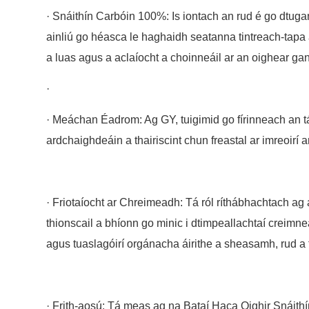
· Snáithín Carbóin 100%: Is iontach an rud é go dtug
ainliú go héasca le haghaidh seatanna tintreach-tapa 
a luas agus a aclaíocht a choinneáil ar an oighear ga
·
· Meáchan Éadrom: Ag GY, tuigimid go fírinneach an t
ardchaighdeáin a thairiscint chun freastal ar imreoirí a
· Friotaíocht ar Chreimeadh: Tá ról ríthábhachtach ag 
thionscail a bhíonn go minic i dtimpeallachtaí creimnea
agus tuaslagóirí orgánacha áirithe a sheasamh, rud a
· Frith-aosú: Tá meas ag na Bataí Haca Oighir Snáithí