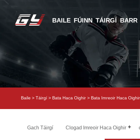
BAILE
FÚINN
TÁIRGÍ
BARR
Baile
>
Táirgí
>
Bata Haca Oighir
>
Bata Imreoir Haca Oighi
Gach Táirgí
Clogad Imreoir Haca Oighir