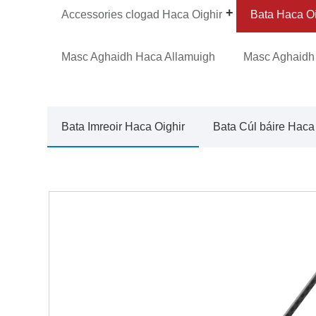
Accessories clogad Haca Oighir
Bata Haca Oi
Masc Aghaidh Haca Allamuigh
Masc Aghaidh 
Bata Imreoir Haca Oighir
Bata Cúl báire Haca