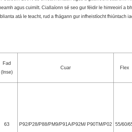
itheamh agus cuimilt. Ciallaíonn sé seo gur féidir le himreoirí 
anta atá le teacht, rud a fhágann gur infheistíocht fhiúntach ia
Fad
Cuar
Flex
(Inse)
63
P92/P28/P88/PM9/P91A/P92M/ P90TM/P02
55/60/6