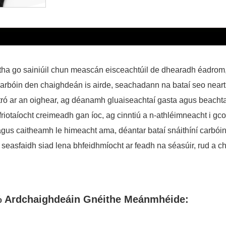
a go sainiúil chun meascán eisceachtúil de dhearadh éadrom, fr
íní carbóin den chaighdeán is airde, seachadann na bataí seo ne
stró ar an oighear, ag déanamh gluaiseachtaí gasta agus beachta 
iotaíocht creimeadh gan íoc, ag cinntiú a n-athléimneacht i gc
s agus caitheamh le himeacht ama, déantar bataí snáithíní carbói
 seasfaidh siad lena bhfeidhmíocht ar feadh na séasúir, rud a c
0% Ardchaighdeáin Gnéithe Meánmhéide: