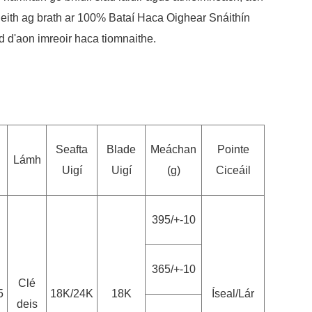
a bheith ag brath ar 100% Bataí Haca Oighear Snáithín
d d'aon imreoir haca tiomnaithe.
Seafta
Blade
Meáchan
Pointe
Lámh
Uigí
Uigí
(g)
Ciceáil
395/+-10
365/+-10
Clé
5
18K/24K
18K
Íseal/Lár
deis