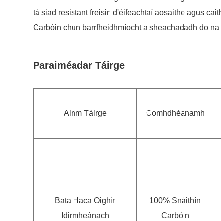
tá siad resistant freisin d'éifeachtaí aosaithe agus ca
Carbóin chun barrfheidhmíocht a sheachadadh do na bli
Paraiméadar Táirge
Ainm Táirge
Comhdhéanamh
Bata Haca Oighir
100% Snáithín
Idirmheánach
Carbóin