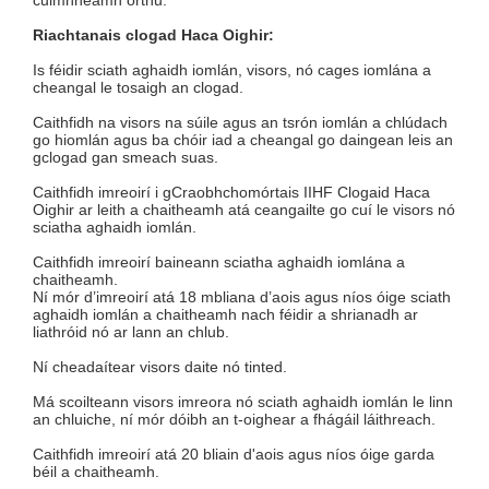
cuimhneamh orthu:
Riachtanais clogad Haca Oighir:
Is féidir sciath aghaidh iomlán, visors, nó cages iomlána a
cheangal le tosaigh an clogad.
Caithfidh na visors na súile agus an tsrón iomlán a chlúdach
go hiomlán agus ba chóir iad a cheangal go daingean leis an
gclogad gan smeach suas.
Caithfidh imreoirí i gCraobhchomórtais IIHF Clogaid Haca
Oighir ar leith a chaitheamh atá ceangailte go cuí le visors nó
sciatha aghaidh iomlán.
Caithfidh imreoirí baineann sciatha aghaidh iomlána a
chaitheamh.
Ní mór d’imreoirí atá 18 mbliana d’aois agus níos óige sciath
aghaidh iomlán a chaitheamh nach féidir a shrianadh ar
liathróid nó ar lann an chlub.
Ní cheadaítear visors daite nó tinted.
Má scoilteann visors imreora nó sciath aghaidh iomlán le linn
an chluiche, ní mór dóibh an t-oighear a fhágáil láithreach.
Caithfidh imreoirí atá 20 bliain d'aois agus níos óige garda
béil a chaitheamh.