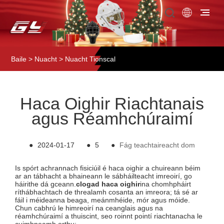
Baile
>
Nuacht
>
Nuacht Tionscal
Haca Oighir Riachtanais
agus Réamhchúraimí
●
2024-01-17
●
5
●
Fág teachtaireacht dom
Is spórt achrannach fisiciúil é haca oighir a chuireann béim
ar an tábhacht a bhaineann le sábháilteacht imreoirí, go
háirithe dá gceann.
clogad haca oighir
ina chomhpháirt
ríthábhachtach de threalamh cosanta an imreora; tá sé ar
fáil i méideanna beaga, meánmhéide, mór agus móide.
Chun cabhrú le himreoirí na ceanglais agus na
réamhchúraimí a thuiscint, seo roinnt pointí riachtanacha le