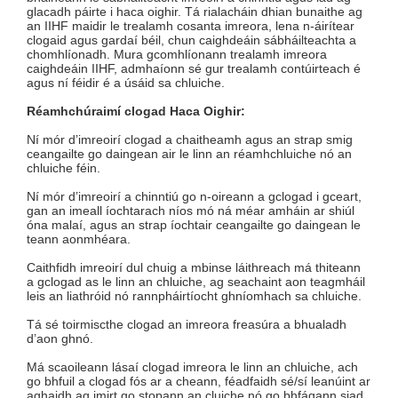
glacadh páirte i haca oighir. Tá rialacháin dhian bunaithe ag
an IIHF maidir le trealamh cosanta imreora, lena n-áirítear
clogaid agus gardaí béil, chun caighdeáin sábháilteachta a
chomhlíonadh. Mura gcomhlíonann trealamh imreora
caighdeáin IIHF, admhaíonn sé gur trealamh contúirteach é
agus ní féidir é a úsáid sa chluiche.
Réamhchúraimí clogad Haca Oighir:
Ní mór d’imreoirí clogad a chaitheamh agus an strap smig
ceangailte go daingean air le linn an réamhchluiche nó an
chluiche féin.
Ní mór d’imreoirí a chinntiú go n-oireann a gclogad i gceart,
gan an imeall íochtarach níos mó ná méar amháin ar shiúl
óna malaí, agus an strap íochtair ceangailte go daingean le
teann aonmhéara.
Caithfidh imreoirí dul chuig a mbinse láithreach má thiteann
a gclogad as le linn an chluiche, ag seachaint aon teagmháil
leis an liathróid nó rannpháirtíocht ghníomhach sa chluiche.
Tá sé toirmiscthe clogad an imreora freasúra a bhualadh
d’aon ghnó.
Má scaoileann lásaí clogad imreora le linn an chluiche, ach
go bhfuil a clogad fós ar a cheann, féadfaidh sé/sí leanúint ar
aghaidh ag imirt go stopann an cluiche nó go bhfágann siad