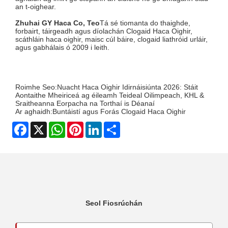
an t-oighear.
Zhuhai GY Haca Co, Teo
Tá sé tiomanta do thaighde,
forbairt, táirgeadh agus díolachán Clogaid Haca Oighir,
scáthláin haca oighir, maisc cúl báire, clogaid liathróid urláir,
agus gabhálais ó 2009 i leith.
Roimhe Seo:
Nuacht Haca Oighir Idirnáisiúnta 2026: Stáit
Aontaithe Mheiriceá ag éileamh Teideal Oilimpeach, KHL &
Sraitheanna Eorpacha na Torthaí is Déanaí
Ar aghaidh:
Buntáistí agus Forás Clogaid Haca Oighir
Facebook
X
WhatsApp
Pinterest
LinkedIn
Share
Seol Fiosrúchán