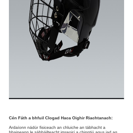
Cén Fáth a bhfuil Clogad Haca Oighir Riachtanach:
Ardaíonn nádúr fisiceach an chluiche an tábhacht a
bhaineann le sábháilteacht imreoirí a chinntiú agus iad ag