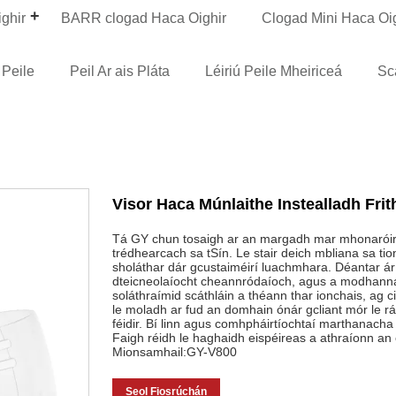
ghir
BARR clogad Haca Oighir
Clogad Mini Haca Oi
Peile
Peil Ar ais Pláta
Léiriú Peile Mheiriceá
Sc
Visor Haca Múnlaithe Instealladh Fr
Tá GY chun tosaigh ar an margadh mar mhonaróir p
trédhearcach sa tSín. Le stair deich mbliana sa tio
sholáthar dár gcustaiméirí luachmhara. Déantar ár v
dteicneolaíocht cheannródaíoch, agus a modhanna
soláthraímid scáthláin a théann thar ionchais, ag cin
le moladh ar fud an domhain ónár gcliant mór le r
féidir. Bí linn agus comhpháirtíochtaí marthanach
Faigh réidh le haghaidh eispéireas a athraíonn an
Mionsamhail:GY-V800
Seol Fiosrúchán