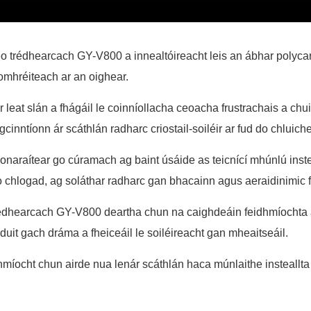
ceo trédhearcach GY-V800 a innealtóireacht leis an ábhar polyca
mhréiteach ar an oighear.
ir leat slán a fhágáil le coinníollacha ceoacha frustrachais a ch
inntíonn ár scáthlán radharc criostail-soiléir ar fud do chluiche
onaraítear go cúramach ag baint úsáide as teicnící mhúnlú instea
chlogad, ag soláthar radharc gan bhacainn agus aeraidinimic 
o trédhearcach GY-V800 deartha chun na caighdeáin feidhmíocht
n duit gach dráma a fheiceáil le soiléireacht gan mheaitseáil.
dhmíocht chun airde nua lenár scáthlán haca múnlaithe insteallt