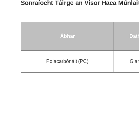
Sonraíocht Táirge an Visor Haca Múnlai
Ábhar
Dat
Polacarbónáit (PC)
Gla