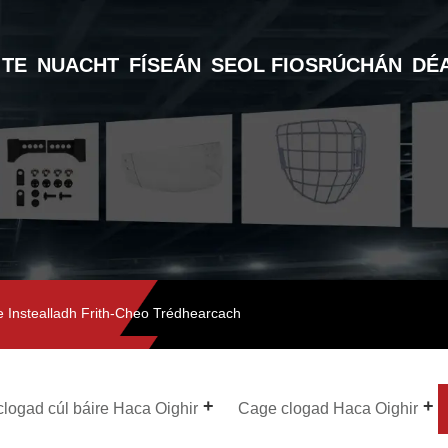
TE
NUACHT
FÍSEÁN
SEOL FIOSRÚCHÁN
DÉ
e Instealladh Frith-Cheo Trédhearcach
clogad cúl báire Haca Oighir
Cage clogad Haca Oighir