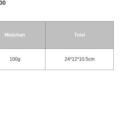
00
Meáchan
Toisí
100g
24*12*10.5cm