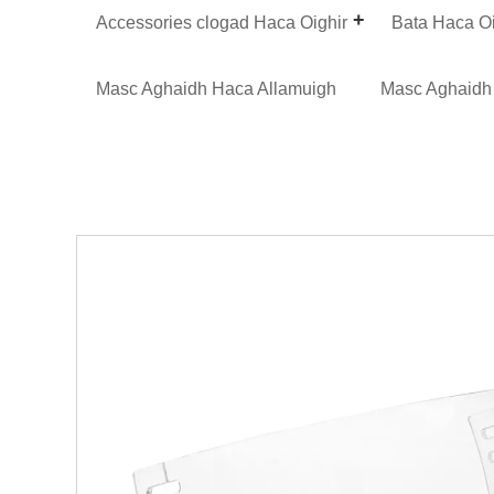
Accessories clogad Haca Oighir
Bata Haca Oi
Masc Aghaidh Haca Allamuigh
Masc Aghaidh 