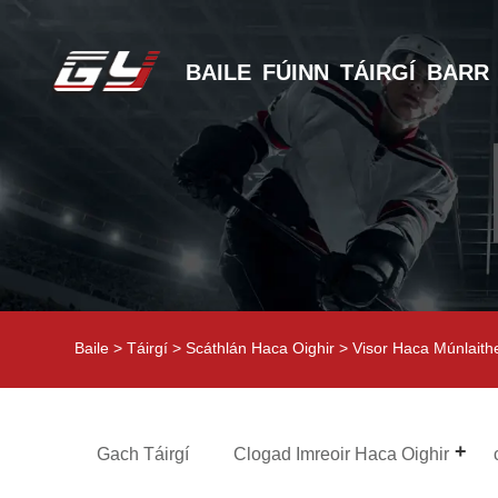
BAILE
FÚINN
TÁIRGÍ
BARR
Baile
>
Táirgí
>
Scáthlán Haca Oighir
> Visor Haca Múnlaith
Gach Táirgí
Clogad Imreoir Haca Oighir