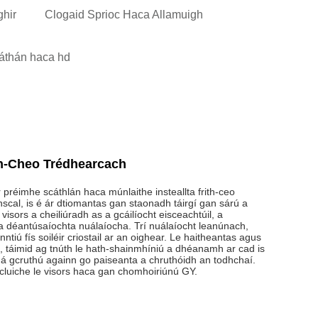
ghir
Clogaid Sprioc Haca Allamuigh
áthán haca hd
ith-Cheo Trédhearcach
réimhe scáthlán haca múnlaithe insteallta frith-ceo
nscal, is é ár dtiomantas gan staonadh táirgí gan sárú a
isors a cheiliúradh as a gcáilíocht eisceachtúil, a
 déantúsaíochta nuálaíocha. Trí nuálaíocht leanúnach,
ntiú fís soiléir criostail ar an oighear. Le haitheantas agus
á, táimid ag tnúth le hath-shainmhíniú a dhéanamh ar cad is
a á gcruthú againn go paiseanta a chruthóidh an todhchaí.
 cluiche le visors haca gan chomhoiriúnú GY.