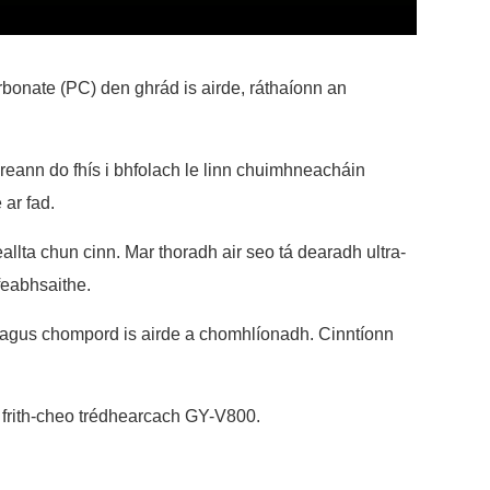
rbonate (PC) den ghrád is airde, ráthaíonn an
uireann do fhís i bhfolach le linn chuimhneacháin
 ar fad.
llta chun cinn. Mar thoradh air seo tá dearadh ultra-
feabhsaithe.
a agus chompord is airde a chomhlíonadh. Cinntíonn
a frith-cheo trédhearcach GY-V800.