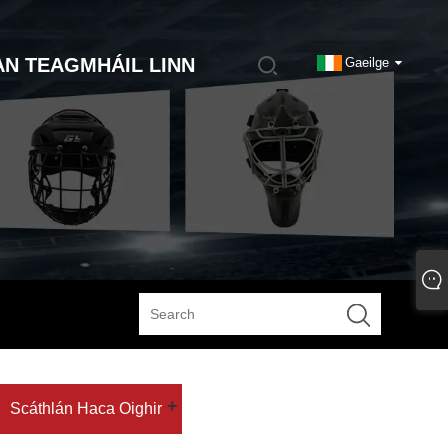
AN TEAGMHÁIL LINN
Gaeilge
Scáthlán Haca Oighir