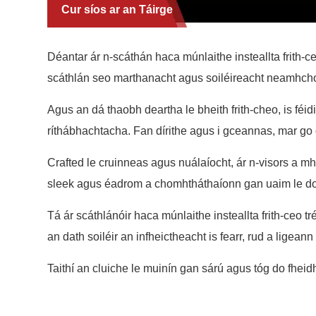
Cur síos ar an Táirge
Déantar ár n-scáthán haca múnlaithe insteallta frith-
scáthlán seo marthanacht agus soiléireacht neamhcho
Agus an dá thaobh deartha le bheith frith-cheo, is féid
ríthábhachtacha. Fan dírithe agus i gceannas, mar go gc
Crafted le cruinneas agus nuálaíocht, ár n-visors a mh
sleek agus éadrom a chomhtháthaíonn gan uaim le do 
Tá ár scáthlánóir haca múnlaithe insteallta frith-ce
an dath soiléir an infheictheacht is fearr, rud a ligean
Taithí an cluiche le muinín gan sárú agus tóg do fhei