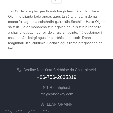
romhainn.
Tá GY Haca ag táirgeadh ardchaighdeáin Scáthlán Haca
Oighir le blianta fada anuas agus tá sé ar cheann de na
monaróirí agus na soláthróirí gairmiúla Scáthlán Haca Oighir
sa tSín. Tá ár monarcha féin againn agus is féidir linn táirgí
a shaincheapadh de réir do chuid smaointe. Tá custaiméirí
sásta lenár dtáirgí agus ár seirbhís den scoth. Déan
teagmháil linn, cuirfimid luachan agus liosta praghsanna ar
fáil duit.
Beolíne Náisiúnta Seirbhíse do Chustaiméirí
+86-756-2635319
Ríomhphost
info@gyhockey.com
LEAN ORAINN