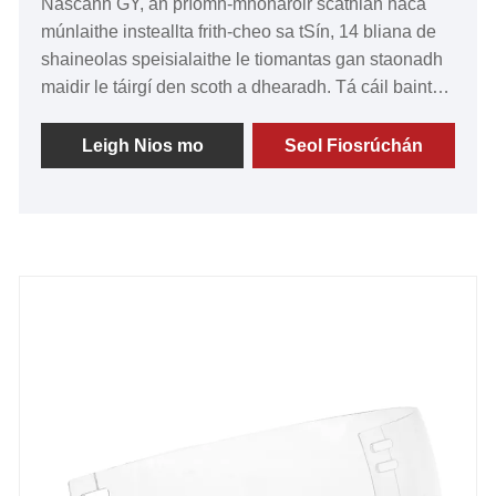
Nascann GY, an príomh-mhonaróir scáthlán haca
múnlaithe insteallta frith-cheo sa tSín, 14 bliana de
shaineolas speisialaithe le tiomantas gan staonadh
maidir le táirgí den scoth a dhearadh. Tá cáil bainte
amach ag ár n-visors mar gheall ar a luach gan sárú,
a gcáilíocht eisceachtúil, an teicneolaíocht is nua-
Leigh Nios mo
Seol Fiosrúchán
aimseartha agus an trealamh ardchéime. Táimid
bródúil as an moladh a fuarthas ó chustaiméirí ar fud
an domhain. Bí linn agus muid ag súil go fonnmhar
le comhpháirtíocht fhadtéarmach a chruthú leat sa
todhchaí.