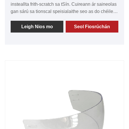
insteallta frith-scratch sa tSín. Cuireann ár saineolas
gan sárú sa tionscal speisialaithe seo as do chéile
sinn. Ag GY, tá ár dtiomantas gan staonadh -
déanaimid ár ndícheall i gcónaí ionchais na
Leigh Nios mo
Seol Fiosrúchán
gcustaiméirí a shárú trí tháirgí eisceachtúla a
sheachadadh. Tá cáil ar ár n-visors as a luach den
scoth, a gcáilíocht gan mheaitseáil, agus a
dteicneolaíocht cheannródaíoch. Feistithe le
saoráidí táirgthe chun cinn, cinnteoimid go
gcomhlíonann gach scáthlán na caighdeáin is airde
marthanachta agus feidhmíochta. Tá moladh
forleathan tuillte ag ár dtiomantas don sármhaitheas
ó lúthchleasaithe agus daoine gairmiúla araon. Bí
linn ar thuras spreagúil i dtreo comhpháirtíochta
rathúla agus marthanacha. Le chéile, spreagfaimid
rath ar feadh na mblianta atá le teacht. Déan taithí ar
an difríocht le scáthláin haca GY inniu.