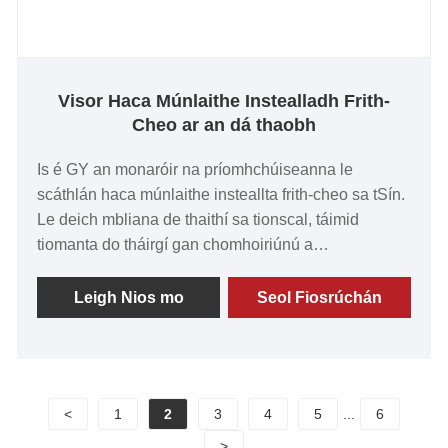
Visor Haca Múnlaithe Instealladh Frith-
Cheo ar an dá thaobh
Is é GY an monaróir na príomhchúiseanna le
scáthlán haca múnlaithe insteallta frith-cheo sa tSín.
Le deich mbliana de thaithí sa tionscal, táimid
tiomanta do tháirgí gan chomhoiriúnú a
sheachadadh dár gcustaiméirí a bhfuil meas orthu.
Tá cáil ar ár visors as a gcáilíocht eisceachtúil, a
Leigh Nios mo
Seol Fiosrúchán
dteicneolaíocht úrscothach, agus teicnící
déantúsaíochta chun cinn. Spreagann an t-
aitheantas agus an moladh ónár gcustaiméirí
domhanda sinn chun leanúint ar aghaidh ag brú na
<
1
2
3
4
5
...
6
dteorainneacha. Táimid ar bís comhpháirtíochtaí
marthanacha a chruthú leat sna laethanta amach
>