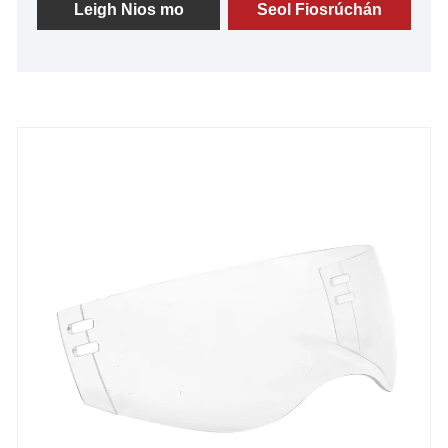
Déantar ár visors a cheiliúradh as a gcáilíocht
Leigh Nios mo
Seol Fiosrúchán
eisceachtúil, a dteicneolaíocht cheannródaíoch,
agus a modhanna déantúsaíochta nuálaíocha. Trí
nuálaíocht leanúnach, soláthraímid scáthláin a
théann thar ionchais, ag cinntiú fís soiléir criostail ar
an oighear. Le haitheantas agus le moladh ar fud an
domhain ónár gcliant mór le rá, táimid ag tnúth le
hath-shainmhíniú a dhéanamh ar cad is féidir. Bí linn
agus comhpháirtíochtaí marthanacha á gcruthú
againn go paiseanta a chruthóidh an todhchaí. Faigh
réidh le haghaidh eispéireas a athraíonn an cluiche
le visors haca gan chomhoiriúnú GY.