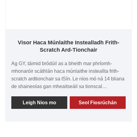
Visor Haca Múnlaithe Instealladh Frith-
Scratch Ard-Tionchair
Ag GY, táimid bródúil as a bheith mar phríomh-
mhonaróir scáthlán haca múnlaithe insteallta frith-
scratch ardtionchair sa tSín. Le níos mó ná 14 bliana
de shaineolas gan mheaitseáil sa tionscal
speisialaithe seo, tá a fhios againn cad a thógann sé
chun sármhaitheas a bhaint amach. Tiomáineann ár
Leigh Nios mo
Seol Fiosrúchán
dtiomantas chun ionchais na gcustaiméirí a shárú
gach rud a dhéanaimid. Táimid tiomanta do tháirgí
eisceachtúla a sheasann amach ón gcomórtas a
sholáthar. Tá clú agus cáil orthu as a luach