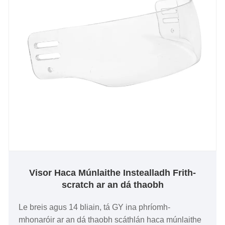
ag tabhairt cuireadh duit a bheith linn ar an turas
spreagúil seo. Le chéile, déanfaimid radharcanna
nua a shárú agus cruthóidh muid todhchaí an
chluiche. Ná caill an deis chun tú féin a threalmhú
leis na cinn is fearr sa ghnó. Iontaobhas GY as an
taithí deiridh a fheabhsaíonn fís.
Visor Haca Múnlaithe Instealladh Frith-
scratch ar an dá thaobh
Le breis agus 14 bliain, tá GY ina phríomh-
mhonaróir ar an dá thaobh scáthlán haca múnlaithe