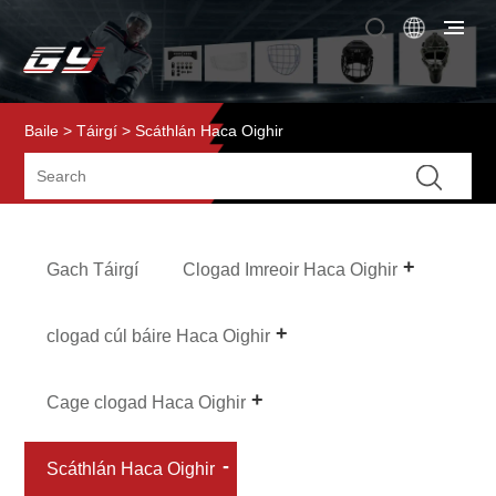
Baile
>
Táirgí
> Scáthlán Haca Oighir
Gach Táirgí
Clogad Imreoir Haca Oighir
clogad cúl báire Haca Oighir
Cage clogad Haca Oighir
Scáthlán Haca Oighir