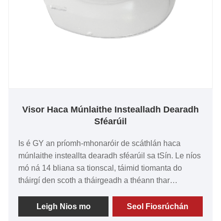
Visor Haca Múnlaithe Instealladh Dearadh
Sféarúil
Is é GY an príomh-mhonaróir de scáthlán haca
múnlaithe insteallta dearadh sféarúil sa tSín. Le níos
mó ná 14 bliana sa tionscal, táimid tiomanta do
tháirgí den scoth a tháirgeadh a théann thar
riachtanais ár gcustaiméirí. Tá cáil ar ár n-visors mar
gheall ar a luach gan sárú, a dteicneolaíocht
Leigh Nios mo
Seol Fiosrúchán
ardchaighdeáin, ceannródaíoch, agus an trealamh