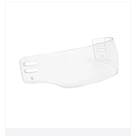
eisceachtúil agus a gcáilíocht gan mheaitseáil, agus
tá ardmholadh tuillte ag ár n-visors i measc
lúthchleasaithe gairmiúla agus amaitéarach araon.
Feistithe le teicneolaíocht cheannródaíoch agus
áiseanna táirgthe úrscothacha, socraíonn ár n-visors
an caighdeán marthanachta agus feidhmíochta. Slán
le scratches agus déan do fhís a chosaint go
muiníneach, agus fios agat go ndearnadh
innealtóireacht chúramach ar ár gcuid scátháin chun
cosaint a dhéanamh ar thionchar. Téigh isteach san
fhoireann bhuaiteach trí bheith linn ar thuras i dtreo
comhpháirtíochta rathúla agus marthanacha. Le
chéile, déanaimis rath a thiomáint ar feadh na
mblianta atá le teacht. Roghnaigh GY agus taithí a
fháil ar an iomlán is fearr i visors haca múnlaithe
insteallta frith-scratch ard-thionchar.