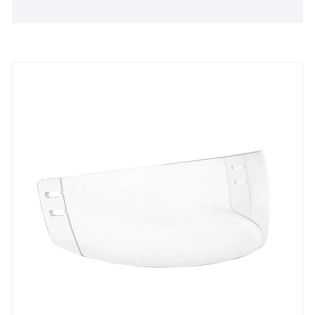
chun cinn. Táimid an-bhródúil as an aiseolas
dearfach a fhaighimid ónár gcustaiméirí sásta ar fud
an domhain. Bí linn inniu chun comhpháirtíocht
bhuan a chruthú agus an bealach a réiteach do
thodhchaí faoi bhláth le chéile.