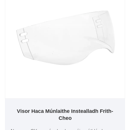
chumhachtú ag ár bhfís chomhroinnte don
rathúlacht. Le chéile, déanaimis an bealach a
réiteach do thodhchaí spreagúil atá amach
romhainn.
Visor Haca Múnlaithe Instealladh Frith-
Cheo