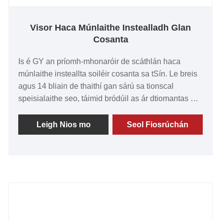
Visor Haca Múnlaithe Instealladh Glan
Cosanta
Is é GY an príomh-mhonaróir de scáthlán haca
múnlaithe insteallta soiléir cosanta sa tSín. Le breis
agus 14 bliain de thaithí gan sárú sa tionscal
speisialaithe seo, táimid bródúil as ár dtiomantas do
tháirgí eisceachtúla a sháraíonn ionchais na
gcustaiméirí a sheachadadh. Tá moladh forleathan
Leigh Nios mo
Seol Fiosrúchán
ag ár visors as a gcáilíocht den scoth, a luach
eisceachtúil, agus a dteicneolaíocht
cheannródaíoch. Feistithe le saoráidí táirgthe den
scoth, cinnteoimid go gcomhlíonann gach scáthlán a
chuirimid ar fáil na caighdeáin is airde feabhais.
Tugaimid cuireadh duit a bheith linn ar aistear
spreagúil i dtreo comhpháirtíochta fadtéarmach, arna