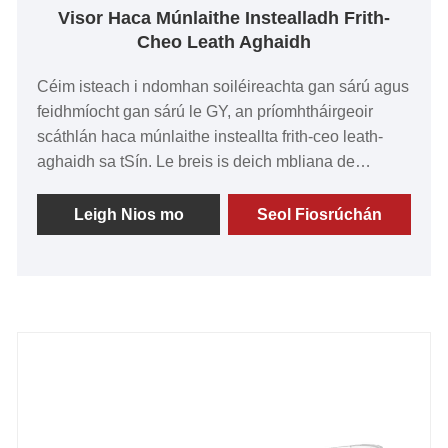
Visor Haca Múnlaithe Instealladh Frith-
Cheo Leath Aghaidh
Céim isteach i ndomhan soiléireachta gan sárú agus
feidhmíocht gan sárú le GY, an príomhtháirgeoir
scáthlán haca múnlaithe insteallta frith-ceo leath-
aghaidh sa tSín. Le breis is deich mbliana de
shaineolas sa tionscal, táimid tiomanta go
díograiseach do tháirgí gan sárú a sholáthar dár
Leigh Nios mo
Seol Fiosrúchán
gcustaiméirí luachmhara. Tá clú agus cáil ar ár
gceardaíocht eisceachtúil, agus seasann ár n-visors
amach as a gcáilíocht den scoth, a dteicneolaíocht
cheannródaíoch agus a modhanna déantúsaíochta
chun cinn. Tá aitheantas agus moladh faighte ag ár
dtiomantas don sármhaitheas ó chliaint ar fud an
domhain, rud a chuir brú orainn teorainneacha na
nuálaíochta a bhrú i gcónaí. Bí réidh le
comhpháirtíochtaí marthanacha a chruthú agus muid