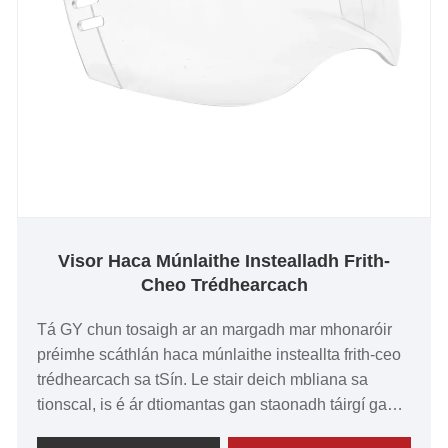
Visor Haca Múnlaithe Instealladh Frith-
Cheo Trédhearcach
Tá GY chun tosaigh ar an margadh mar mhonaróir
préimhe scáthlán haca múnlaithe insteallta frith-ceo
trédhearcach sa tSín. Le stair deich mbliana sa
tionscal, is é ár dtiomantas gan staonadh táirgí gan
sárú a sholáthar dár gcustaiméirí luachmhara.